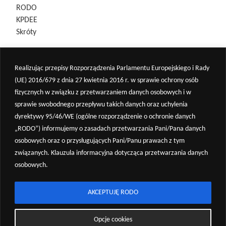
RODO
KPDEE
Skróty
Realizując przepisy Rozporządzenia Parlamentu Europejskiego i Rady
(UE) 2016/679 z dnia 27 kwietnia 2016 r. w sprawie ochrony osób
fizycznych w związku z przetwarzaniem danych osobowych i w
sprawie swobodnego przepływu takich danych oraz uchylenia
Środowisko
dyrektywy 95/46/WE (ogólne rozporządzenie o ochronie danych
Społeczeństwo
„RODO”) informujemy o zasadach przetwarzania Pani/Pana danych
osobowych oraz o przysługujących Pani/Panu prawach z tym
Konsultacje
związanych. Klauzula informacyjna dotycząca przetwarzania danych
osobowych.
Rzeki
AKCEPTUJĘ RODO
©
2026
POPDOW
Opcje cookies